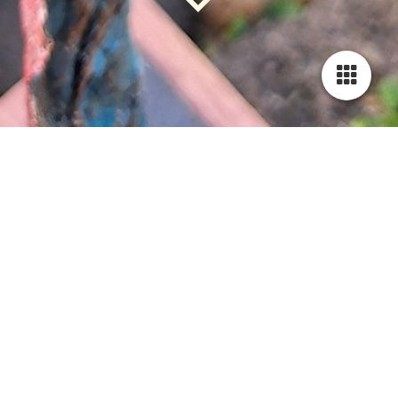
Welkom bij Maaikes
Beelden
Ik ben Maaike Schut en ik maak
beelden van Paverpol. Paverpol is een
textielverharder waar ik beelden van
maak voor binnen en buiten. Ik geniet
van het creëren van allerlei
verschillende soorten beelden.