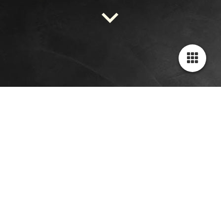
Het proces
Paverpol is een textielverharder. Het is de basis voor het maken
van beelden en andere decoraties voor binnen en buiten.
Paverpol hecht zich op alle natuurlijke materialen. Je kunt van
alles gebruiken zoals wol, katoen, hout, leer, papier, zijde,
zelfhardende klei, piepschuim, droogbloemen, gips en
aardewerk, Het maakt deze materialen door en door hard.
De basis van mijn beelden is elektriciteitsdraad. Hiervan maak
ik een draadfiguur. Met zilverfolie maak ik de vorm. Wanneer
de vorm juist is, omwikkel ik het met schilderstape. Hierna
schilder ik het een aantal keer met Paverpol. Tussendoor laat ik